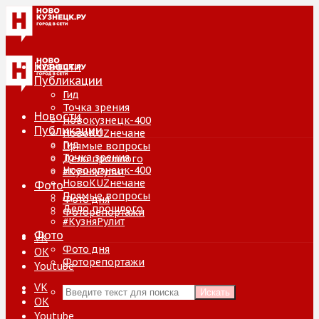
Новости
Публикации
Гид
Точка зрения
Новости
Новокузнецк-400
Публикации
НовоKUZнечане
Гид
Прямые вопросы
Точка зрения
Дело прошлого
Новокузнецк-400
#КузняРулит
НовоKUZнечане
Фото
Прямые вопросы
Фото дня
Дело прошлого
Фоторепортажи
#КузняРулит
Фото
VK
Фото дня
ОК
Фоторепортажи
Youtube
VK
Искать
ОК
Youtube