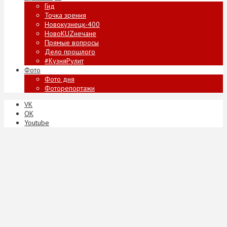
Гид
Точка зрения
Новокузнецк-400
НовоKUZнечане
Прямые вопросы
Дело прошлого
#КузняРулит
Фото
Фото дня
Фоторепортажи
VK
ОК
Youtube