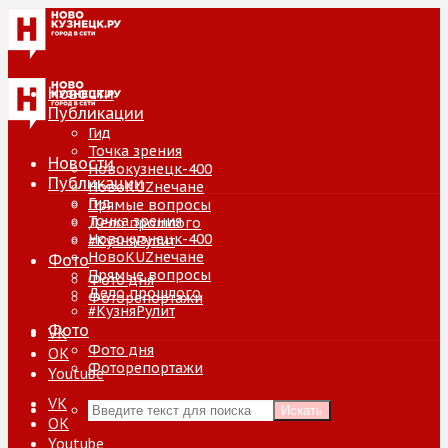
Новости
Публикации
Гид
Точка зрения
Новости
Новокузнецк-400
Публикации
НовоKUZнечане
Гид
Прямые вопросы
Точка зрения
Дело прошлого
Новокузнецк-400
#КузняРулит
НовоKUZнечане
Фото
Прямые вопросы
Фото дня
Дело прошлого
Фоторепортажи
#КузняРулит
Фото
VK
Фото дня
ОК
Фоторепортажи
Youtube
VK
Искать
ОК
Youtube