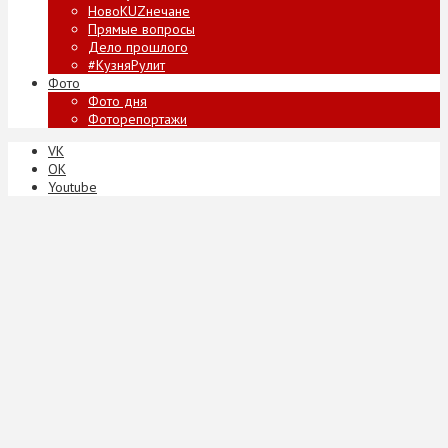
НовоKUZнечане
Прямые вопросы
Дело прошлого
#КузняРулит
Фото
Фото дня
Фоторепортажи
VK
ОК
Youtube