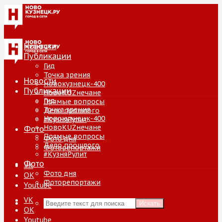
Новости
Публикации
Гид
Точка зрения
Новости
Новокузнецк-400
Публикации
НовоKUZнечане
Гид
Прямые вопросы
Точка зрения
Дело прошлого
Новокузнецк-400
#КузняРулит
НовоKUZнечане
Фото
Прямые вопросы
Фото дня
Дело прошлого
Фоторепортажи
#КузняРулит
Фото
VK
Фото дня
ОК
Фоторепортажи
Youtube
VK
Искать
ОК
Youtube