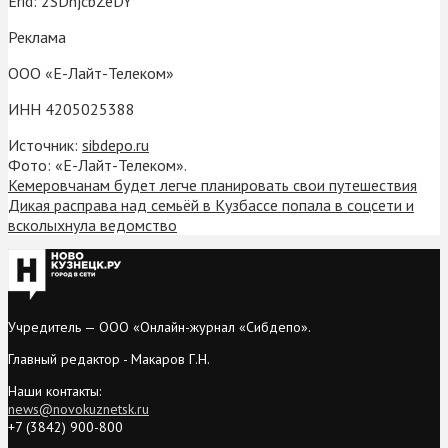
Erid: 2SDnjcbZeDY
Реклама
ООО «Е-Лайт-Телеком»
ИНН 4205025388
Источник:
sibdepo.ru
Фото: «Е-Лайт-Телеком».
Кемеровчанам будет легче планировать свои путешествия
Дикая расправа над семьёй в Кузбассе попала в соцсети и
всколыхнула ведомство
Учредитель — ООО «Онлайн-журнал «Сибдепо».
Главный редактор - Макаров Г.Н.
Наши контакты:
news@novokuznetsk.ru
+7 (3842) 900-800