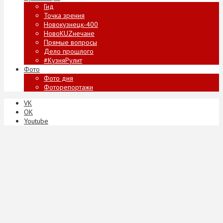
Гид
Точка зрения
Новокузнецк-400
НовоKUZнечане
Прямые вопросы
Дело прошлого
#КузняРулит
Фото
Фото дня
Фоторепортажи
VK
ОК
Youtube