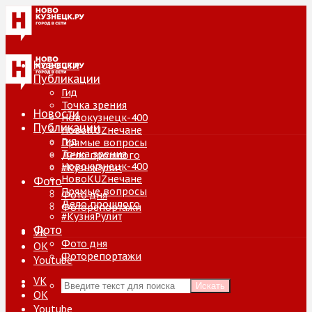
Новости
Публикации
Гид
Точка зрения
Новости
Новокузнецк-400
Публикации
НовоKUZнечане
Гид
Прямые вопросы
Точка зрения
Дело прошлого
Новокузнецк-400
#КузняРулит
НовоKUZнечане
Фото
Прямые вопросы
Фото дня
Дело прошлого
Фоторепортажи
#КузняРулит
Фото
VK
Фото дня
ОК
Фоторепортажи
Youtube
VK
Искать
ОК
Youtube