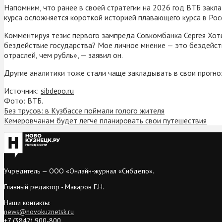
Напомним, что ранее в своей стратегии на 2026 год ВТБ закла
курса осложняется короткой историей плавающего курса в Рос
Комментируя тезис первого зампреда Совкомбанка Сергея Хотим
бездействие государства? Мое личное мнение — это бездейств
отраслей, чем рубль», — заявил он.
Другие аналитики тоже стали чаще закладывать в свои прогно
Источник:
sibdepo.ru
Фото: ВТБ.
Без трусов: в Кузбассе поймали голого жителя
Кемеровчанам будет легче планировать свои путешествия
Учредитель — ООО «Онлайн-журнал «Сибдепо».
Главный редактор - Макаров Г.Н.
Наши контакты:
news@novokuznetsk.ru
+7 (3842) 900-800