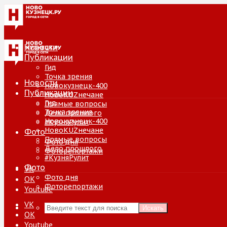
Новости
Публикации
Гид
Точка зрения
Новости
Новокузнецк-400
Публикации
НовоKUZнечане
Гид
Прямые вопросы
Точка зрения
Дело прошлого
Новокузнецк-400
#КузняРулит
НовоKUZнечане
Фото
Прямые вопросы
Фото дня
Дело прошлого
Фоторепортажи
#КузняРулит
Фото
VK
Фото дня
ОК
Фоторепортажи
Youtube
VK
Искать
ОК
Youtube