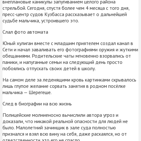
внеплановые каникулы запугиванием целого района
стрельбой. Сегодня, спустя более чем 4 месяца с того дня,
пресс-центр судов Кузбасса рассказывает о дальнейшей
судьбе мальчика, устроившего это.
Слал фото автомата
Юный хулиган вместе с младшим приятелем создал канал в
Сети и начал заваливать его фотографиями оружия и жуткими
обещаниями. Родительские чаты мгновенно взорвались от
паники, и напуганные семьи на следующий день просто
побоялись отпускать своих детей в школу.
На самом деле за леденящими кровь картинками скрывалось
лишь глупое желание сорвать занятия в родном посёлке
мальчика — Шерегеше.
След в биографии на всю жизнь
Полицейские молниеносно вычислили автора угроз и
доказали, что никакой реальной опасности для людей не
было. Малолетний зачинщик в зале суда полностью
признался и взял всю вину на себя, даже раскаялся, но от
ответственности это его не спасло.