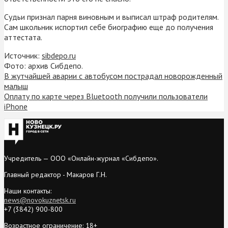
Судьи признал парня виновным и выписал штраф родителям.
Сам школьник испортил себе биографию еще до получения
аттестата.
Источник:
sibdepo.ru
Фото: архив Сибдепо.
В жутчайшей аварии с автобусом пострадал новорожденный
малыш
Оплату по карте через Bluetooth получили пользователи
iPhone
Учредитель — ООО «Онлайн-журнал «Сибдепо».
Главный редактор - Макаров Г.Н.
Наши контакты:
news@novokuznetsk.ru
+7 (3842) 900-800
Возрастное ограничение: 18+