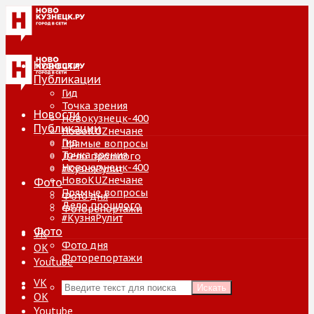
Новости
Публикации
Гид
Точка зрения
Новости
Новокузнецк-400
Публикации
НовоKUZнечане
Гид
Прямые вопросы
Точка зрения
Дело прошлого
Новокузнецк-400
#КузняРулит
НовоKUZнечане
Фото
Прямые вопросы
Фото дня
Дело прошлого
Фоторепортажи
#КузняРулит
Фото
VK
Фото дня
ОК
Фоторепортажи
Youtube
VK
Искать
ОК
Youtube