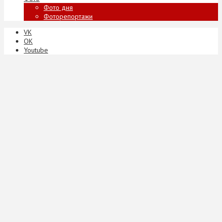
Фото дня
Фоторепортажи
VK
ОК
Youtube