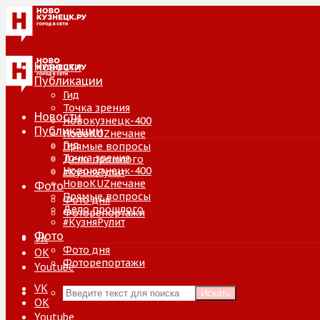
Новости
Публикации
Гид
Точка зрения
Новости
Новокузнецк-400
Публикации
НовоKUZнечане
Гид
Прямые вопросы
Точка зрения
Дело прошлого
Новокузнецк-400
#КузняРулит
НовоKUZнечане
Фото
Прямые вопросы
Фото дня
Дело прошлого
Фоторепортажи
#КузняРулит
Фото
VK
Фото дня
ОК
Фоторепортажи
Youtube
VK
Искать
ОК
Youtube