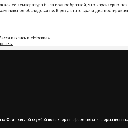
так как её температура была волнообразной, что характерно для
е комплексное обследование. В результате врачи диагностирова
асса взялись в «Москве»
лю лета
ано Федеральной службой по надзору в сфере связи, информационных