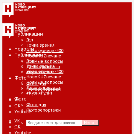
Новости
Публикации
Гид
Точка зрения
Новости
Новокузнецк-400
Публикации
НовоKUZнечане
Гид
Прямые вопросы
Точка зрения
Дело прошлого
Новокузнецк-400
#КузняРулит
НовоKUZнечане
Фото
Прямые вопросы
Фото дня
Дело прошлого
Фоторепортажи
#КузняРулит
Фото
VK
Фото дня
ОК
Фоторепортажи
Youtube
VK
Искать
ОК
Youtube