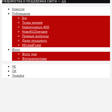
Разработка и поддержка сайта —
AA
Новости
Публикации
Гид
Точка зрения
Новокузнецк-400
НовоKUZнечане
Прямые вопросы
Дело прошлого
#КузняРулит
Фото
Фото дня
Фоторепортажи
VK
ОК
Youtube