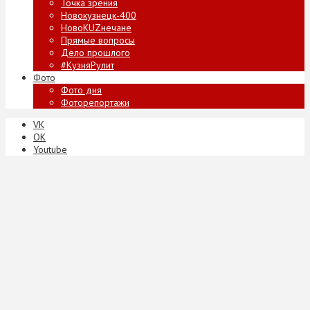
Точка зрения
Новокузнецк-400
НовоKUZнечане
Прямые вопросы
Дело прошлого
#КузняРулит
Фото
Фото дня
Фоторепортажи
VK
ОК
Youtube