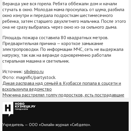
Веранда уже вся горела. Ребята оббежали дом и начали
стучать в окно. Молодая мама проснулась от шума, разбила
окно изнутри и передала подросткам шестимесячного
ребенка, затем старшего двухлетнего мальчика. После этого
она не сразу выбралась через окно из-за сильного дыма.
Площадь пожара составила 80 квадратных метров.
Предварительная причина — короткое замыкание
электропроводки. По информации МЧС, сеть не выдержала
нагрузку, так как на веранде одновременно работали
стиральная машина и светильник.
Источник:
sibdepo.ru
Фото: magnific/partystock.
Дикая расправа над семьёй в Кузбассе попала в соцсети и
всколыхнула ведомство
Мужчина расстрелял толпу подростков, есть пострадавшие
Учредитель — ООО «Онлайн-журнал «Сибдепо».