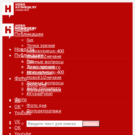
Новости
Публикации
Гид
Точка зрения
Новости
Новокузнецк-400
Публикации
НовоKUZнечане
Гид
Прямые вопросы
Точка зрения
Дело прошлого
Новокузнецк-400
#КузняРулит
НовоKUZнечане
Фото
Прямые вопросы
Фото дня
Дело прошлого
Фоторепортажи
#КузняРулит
Фото
VK
Фото дня
ОК
Фоторепортажи
Youtube
VK
Искать
ОК
Youtube