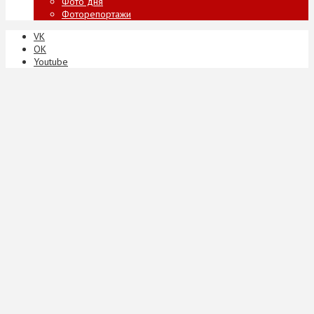
Фото дня
Фоторепортажи
VK
ОК
Youtube