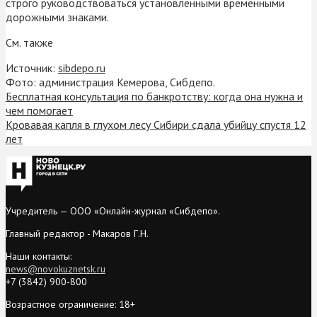
строго руководствоваться установленными временными
дорожными знаками.
См. также
Источник:
sibdepo.ru
Фото: администрация Кемерова, Сибдепо.
Бесплатная консультация по банкротству: когда она нужна и
чем помогает
Кровавая капля в глухом лесу Сибири сдала убийцу спустя 12
лет
Учредитель — ООО «Онлайн-журнал «Сибдепо».
Главный редактор - Макаров Г.Н.
Наши контакты:
news@novokuznetsk.ru
+7 (3842) 900-800
Возрастное ограничение: 18+