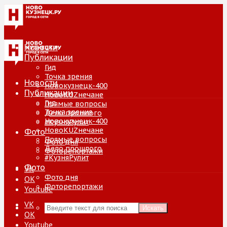
Новости
Публикации
Гид
Точка зрения
Новости
Новокузнецк-400
Публикации
НовоKUZнечане
Гид
Прямые вопросы
Точка зрения
Дело прошлого
Новокузнецк-400
#КузняРулит
НовоKUZнечане
Фото
Прямые вопросы
Фото дня
Дело прошлого
Фоторепортажи
#КузняРулит
Фото
VK
Фото дня
ОК
Фоторепортажи
Youtube
VK
Искать
ОК
Youtube