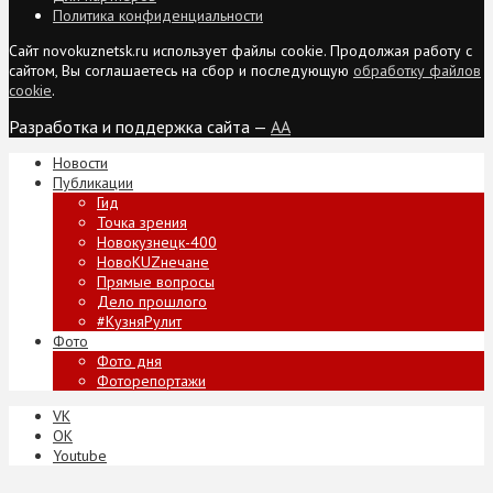
Политика конфиденциальности
Сайт novokuznetsk.ru использует файлы cookie. Продолжая работу с
сайтом, Вы соглашаетесь на сбор и последующую
обработку файлов
cookie
.
Разработка и поддержка сайта —
AA
Новости
Публикации
Гид
Точка зрения
Новокузнецк-400
НовоKUZнечане
Прямые вопросы
Дело прошлого
#КузняРулит
Фото
Фото дня
Фоторепортажи
VK
ОК
Youtube