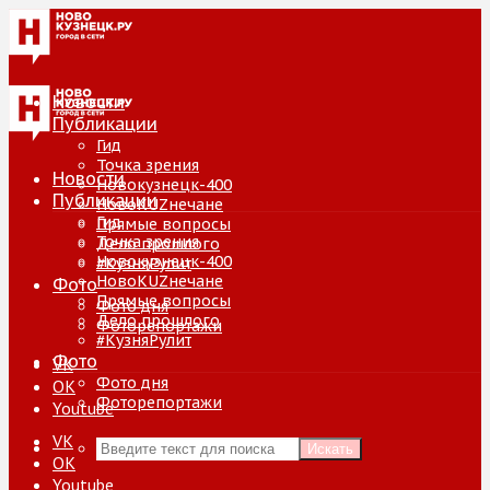
Новости
Публикации
Гид
Точка зрения
Новости
Новокузнецк-400
Публикации
НовоKUZнечане
Гид
Прямые вопросы
Точка зрения
Дело прошлого
Новокузнецк-400
#КузняРулит
НовоKUZнечане
Фото
Прямые вопросы
Фото дня
Дело прошлого
Фоторепортажи
#КузняРулит
Фото
VK
Фото дня
ОК
Фоторепортажи
Youtube
VK
Искать
ОК
Youtube