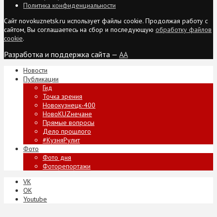
Политика конфиденциальности
Сайт novokuznetsk.ru использует файлы cookie. Продолжая работу с
сайтом, Вы соглашаетесь на сбор и последующую
обработку файлов
cookie
.
Разработка и поддержка сайта —
AA
Новости
Публикации
Гид
Точка зрения
Новокузнецк-400
НовоKUZнечане
Прямые вопросы
Дело прошлого
#КузняРулит
Фото
Фото дня
Фоторепортажи
VK
ОК
Youtube