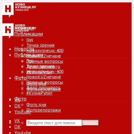
Новости
Публикации
Гид
Точка зрения
Новости
Новокузнецк-400
Публикации
НовоKUZнечане
Гид
Прямые вопросы
Точка зрения
Дело прошлого
Новокузнецк-400
#КузняРулит
НовоKUZнечане
Фото
Прямые вопросы
Фото дня
Дело прошлого
Фоторепортажи
#КузняРулит
Фото
VK
Фото дня
ОК
Фоторепортажи
Youtube
VK
Искать
ОК
Youtube