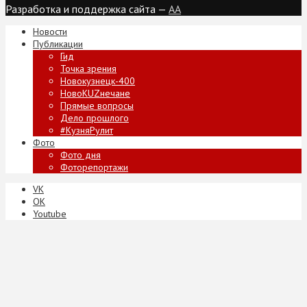
Разработка и поддержка сайта —
AA
Новости
Публикации
Гид
Точка зрения
Новокузнецк-400
НовоKUZнечане
Прямые вопросы
Дело прошлого
#КузняРулит
Фото
Фото дня
Фоторепортажи
VK
ОК
Youtube