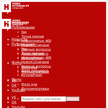
Новости
Публикации
Гид
Точка зрения
Новости
Новокузнецк-400
Публикации
НовоKUZнечане
Гид
Прямые вопросы
Точка зрения
Дело прошлого
Новокузнецк-400
#КузняРулит
НовоKUZнечане
Фото
Прямые вопросы
Фото дня
Дело прошлого
Фоторепортажи
#КузняРулит
Фото
VK
Фото дня
ОК
Фоторепортажи
Youtube
VK
Искать
ОК
Youtube