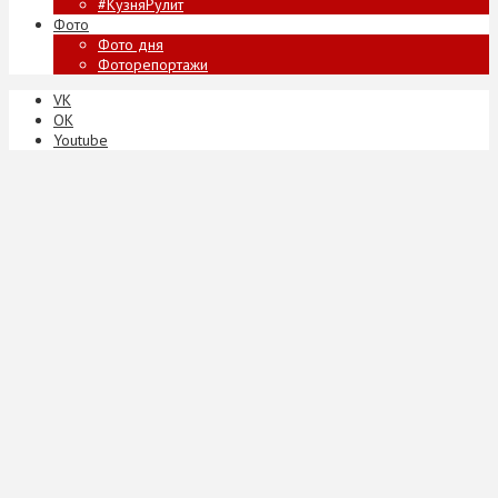
#КузняРулит
Фото
Фото дня
Фоторепортажи
VK
ОК
Youtube