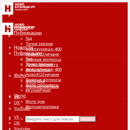
Новости
Публикации
Гид
Точка зрения
Новости
Новокузнецк-400
Публикации
НовоKUZнечане
Гид
Прямые вопросы
Точка зрения
Дело прошлого
Новокузнецк-400
#КузняРулит
НовоKUZнечане
Фото
Прямые вопросы
Фото дня
Дело прошлого
Фоторепортажи
#КузняРулит
Фото
VK
Фото дня
ОК
Фоторепортажи
Youtube
VK
Искать
ОК
Youtube