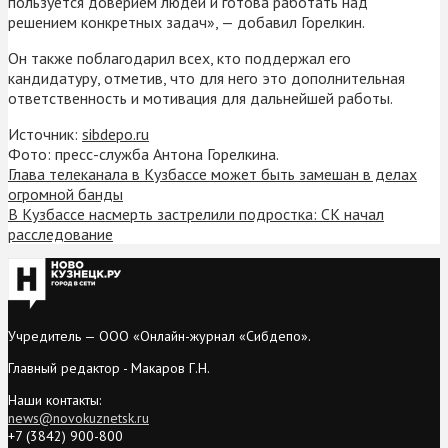
пользуется доверием людей и готова работать над
решением конкретных задач», — добавил Горелкин.
Он также поблагодарил всех, кто поддержал его
кандидатуру, отметив, что для него это дополнительная
ответственность и мотивация для дальнейшей работы.
Источник:
sibdepo.ru
Фото: пресс-служба Антона Горелкина.
Глава телеканала в Кузбассе может быть замешан в делах
огромной банды
В Кузбассе насмерть застрелили подростка: СК начал
расследование
Учредитель — ООО «Онлайн-журнал «Сибдепо».
Главный редактор - Макаров Г.Н.
Наши контакты:
news@novokuznetsk.ru
+7 (3842) 900-800