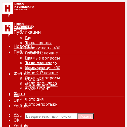
Новости
Публикации
Гид
Точка зрения
Новости
Новокузнецк-400
Публикации
НовоKUZнечане
Гид
Прямые вопросы
Точка зрения
Дело прошлого
Новокузнецк-400
#КузняРулит
НовоKUZнечане
Фото
Прямые вопросы
Фото дня
Дело прошлого
Фоторепортажи
#КузняРулит
Фото
VK
Фото дня
ОК
Фоторепортажи
Youtube
VK
Искать
ОК
Youtube