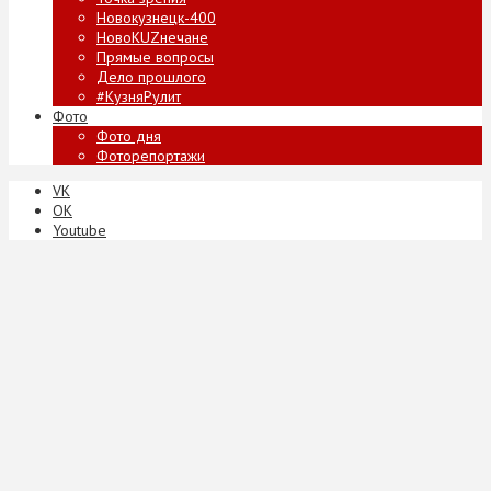
Новокузнецк-400
НовоKUZнечане
Прямые вопросы
Дело прошлого
#КузняРулит
Фото
Фото дня
Фоторепортажи
VK
ОК
Youtube