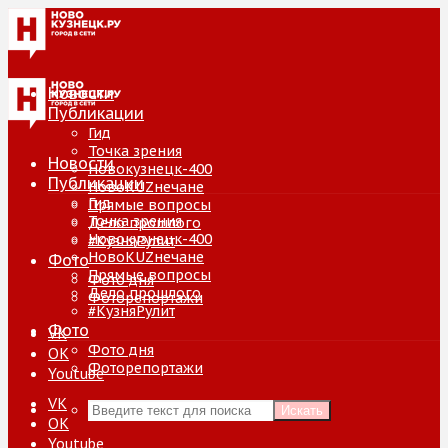
Новости
Публикации
Гид
Точка зрения
Новости
Новокузнецк-400
Публикации
НовоKUZнечане
Гид
Прямые вопросы
Точка зрения
Дело прошлого
Новокузнецк-400
#КузняРулит
НовоKUZнечане
Фото
Прямые вопросы
Фото дня
Дело прошлого
Фоторепортажи
#КузняРулит
Фото
VK
Фото дня
ОК
Фоторепортажи
Youtube
VK
Искать
ОК
Youtube