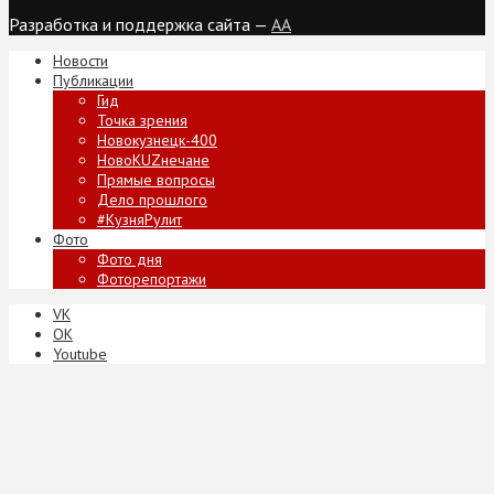
Разработка и поддержка сайта —
AA
Новости
Публикации
Гид
Точка зрения
Новокузнецк-400
НовоKUZнечане
Прямые вопросы
Дело прошлого
#КузняРулит
Фото
Фото дня
Фоторепортажи
VK
ОК
Youtube