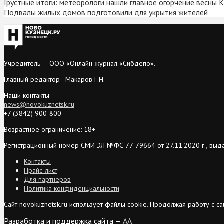
Грустные итоги: метеорологи нашли главное огорчение весны 
Подвалы жилых домов подготовили для укрытия жителей
Учредитель — ООО «Онлайн-журнал «Сибдепо».
Главный редактор - Макаров Г.Н.
Наши контакты:
news@novokuznetsk.ru
+7 (3842) 900-800
Возрастное ограничение: 18+
Регистрационный номер СМИ ЭЛ №ФС 77-79664 от 27.11.2020 г., выд
Контакты
Прайс-лист
Для партнеров
Политика конфиденциальности
Сайт novokuznetsk.ru использует файлы cookie. Продолжая работу с 
Разработка и поддержка сайта —
AA