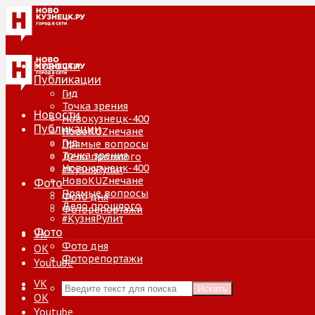
Новости
Публикации
Гид
Точка зрения
Новости
Новокузнецк-400
Публикации
НовоKUZнечане
Гид
Прямые вопросы
Точка зрения
Дело прошлого
Новокузнецк-400
#КузняРулит
НовоKUZнечане
Фото
Прямые вопросы
Фото дня
Дело прошлого
Фоторепортажи
#КузняРулит
Фото
VK
Фото дня
ОК
Фоторепортажи
Youtube
VK
Искать
ОК
Youtube