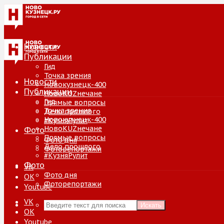
Новости
Публикации
Гид
Точка зрения
Новости
Новокузнецк-400
Публикации
НовоKUZнечане
Гид
Прямые вопросы
Точка зрения
Дело прошлого
Новокузнецк-400
#КузняРулит
НовоKUZнечане
Фото
Прямые вопросы
Фото дня
Дело прошлого
Фоторепортажи
#КузняРулит
Фото
VK
Фото дня
ОК
Фоторепортажи
Youtube
VK
Искать
ОК
Youtube