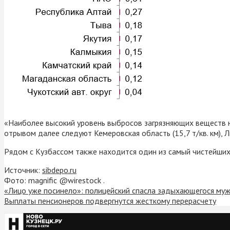
«Наиболее высокий уровень выбросов загрязняющих веществ н
отрывом далее следуют Кемеровская область (15,7 т/кв. км), Л
Рядом с Кузбассом также находится один из самый чистейших р
Источник:
sibdepo.ru
Фото: magnific @wirestock .
«Лицо уже посинело»: полицейский спасла задыхающегося му
Выплаты пенсионеров подвергнутся жесткому перерасчету