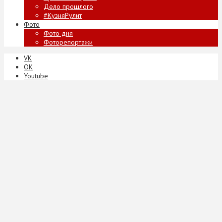
Дело прошлого
#КузняРулит
Фото
Фото дня
Фоторепортажи
VK
ОК
Youtube