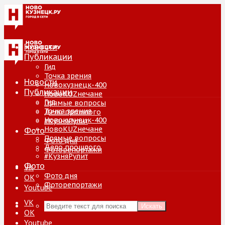
Новости
Публикации
Гид
Точка зрения
Новости
Новокузнецк-400
Публикации
НовоKUZнечане
Гид
Прямые вопросы
Точка зрения
Дело прошлого
Новокузнецк-400
#КузняРулит
НовоKUZнечане
Фото
Прямые вопросы
Фото дня
Дело прошлого
Фоторепортажи
#КузняРулит
Фото
VK
Фото дня
ОК
Фоторепортажи
Youtube
VK
Искать
ОК
Youtube