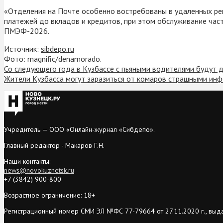
«Отделения на Почте особенно востребованы в удаленных реги
платежей до вкладов и кредитов, при этом обслуживание час
ПМЭФ-2026.
Источник:
sibdepo.ru
Фото: magnific/denamorado.
Со следующего года в Кузбассе с пьяными водителями будут 
Жители Кузбасса могут заразиться от комаров страшными ин
Учредитель — ООО «Онлайн-журнал «Сибдепо».
Главный редактор - Макаров Г.Н.
Наши контакты:
news@novokuznetsk.ru
+7 (3842) 900-800
Возрастное ограничение: 18+
Регистрационный номер СМИ ЭЛ №ФС 77-79664 от 27.11.2020 г., выд