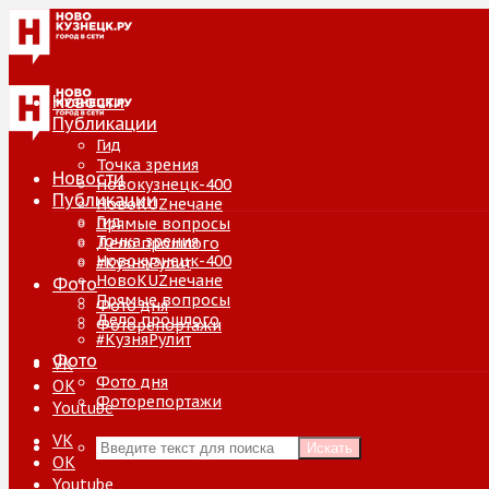
Новости
Публикации
Гид
Точка зрения
Новости
Новокузнецк-400
Публикации
НовоKUZнечане
Гид
Прямые вопросы
Точка зрения
Дело прошлого
Новокузнецк-400
#КузняРулит
НовоKUZнечане
Фото
Прямые вопросы
Фото дня
Дело прошлого
Фоторепортажи
#КузняРулит
Фото
VK
Фото дня
ОК
Фоторепортажи
Youtube
VK
Искать
ОК
Youtube