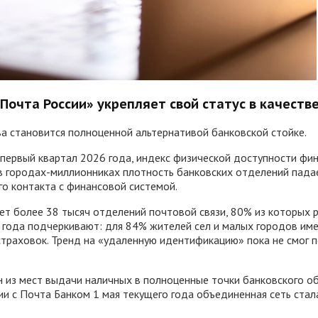
очта России» укрепляет свой статус в качестве
а становится полноценной альтернативой банковской стойке.
 первый квартал 2026 года, индекс физической доступности фи
в городах-миллионниках плотность банковских отделений падае
о контакта с финансовой системой.
т более 38 тысяч отделений почтовой связи, 80% из которых 
 года подчеркивают: для 84% жителей сел и малых городов им
траховок. Тренд на «удаленную идентификацию» пока не смог 
н из мест выдачи наличных в полноценные точки банковского о
и с Почта Банком 1 мая текущего года объединенная сеть стала