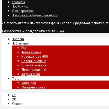
Контакты
Прайс-лист
Для партнеров
Политика конфиденциальности
Сайт novokuznetsk.ru использует файлы cookie. Продолжая работу с 
Разработка и поддержка сайта —
AA
Новости
Публикации
Гид
Точка зрения
Новокузнецк-400
НовоKUZнечане
Прямые вопросы
Дело прошлого
#КузняРулит
Фото
Фото дня
Фоторепортажи
VK
ОК
Youtube