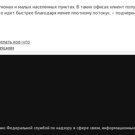
онах и малых населенных пунктах. В таких офисах клиент получ
то идет быстрее благодаря менее плотному потоку», – подчер
делать кое-что
фекциям
ано Федеральной службой по надзору в сфере связи, информационных