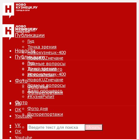
Новости
Публикации
Гид
Точка зрения
Новости
Новокузнецк-400
Публикации
НовоKUZнечане
Гид
Прямые вопросы
Точка зрения
Дело прошлого
Новокузнецк-400
#КузняРулит
НовоKUZнечане
Фото
Прямые вопросы
Фото дня
Дело прошлого
Фоторепортажи
#КузняРулит
Фото
VK
Фото дня
ОК
Фоторепортажи
Youtube
VK
Искать
ОК
Youtube