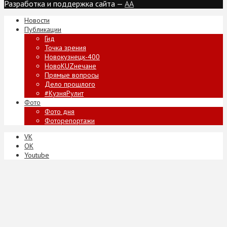
Разработка и поддержка сайта —
AA
Новости
Публикации
Гид
Точка зрения
Новокузнецк-400
НовоKUZнечане
Прямые вопросы
Дело прошлого
#КузняРулит
Фото
Фото дня
Фоторепортажи
VK
ОК
Youtube