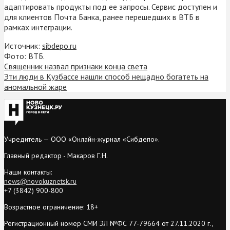
адаптировать продукты под ее запросы. Сервис доступен и
для клиентов Почта Банка, ранее перешедших в ВТБ в
рамках интеграции.
Источник:
sibdepo.ru
Фото: ВТБ.
Священник назвал признаки конца света
Эти люди в Кузбассе нашли способ нещадно богатеть на
аномальной жаре
Учредитель — ООО «Онлайн-журнал «Сибдепо».
Главный редактор - Макаров Г.Н.
Наши контакты:
news@novokuznetsk.ru
+7 (3842) 900-800
Возрастное ограничение: 18+
Регистрационный номер СМИ ЭЛ №ФС 77-79664 от 27.11.2020 г.,