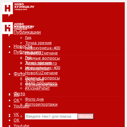
Новости
Публикации
Гид
Точка зрения
Новости
Новокузнецк-400
Публикации
НовоKUZнечане
Гид
Прямые вопросы
Точка зрения
Дело прошлого
Новокузнецк-400
#КузняРулит
НовоKUZнечане
Фото
Прямые вопросы
Фото дня
Дело прошлого
Фоторепортажи
#КузняРулит
Фото
VK
Фото дня
ОК
Фоторепортажи
Youtube
VK
Искать
ОК
Youtube