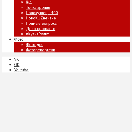
Гид
Точка зрения
Новокузнецк-400
НовоKUZнечане
Прямые вопросы
Дело прошлого
#КузняРулит
Фото
Фото дня
Фоторепортажи
VK
ОК
Youtube