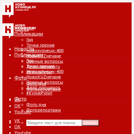
Новости
Публикации
Гид
Точка зрения
Новости
Новокузнецк-400
Публикации
НовоKUZнечане
Гид
Прямые вопросы
Точка зрения
Дело прошлого
Новокузнецк-400
#КузняРулит
НовоKUZнечане
Фото
Прямые вопросы
Фото дня
Дело прошлого
Фоторепортажи
#КузняРулит
Фото
VK
Фото дня
ОК
Фоторепортажи
Youtube
VK
Искать
ОК
Youtube