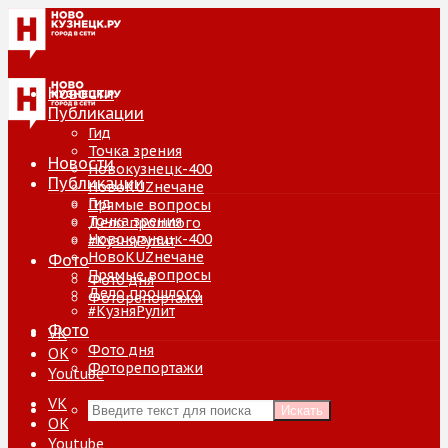
Новости
Публикации
Гид
Точка зрения
Новости
Новокузнецк-400
Публикации
НовоKUZнечане
Гид
Прямые вопросы
Точка зрения
Дело прошлого
Новокузнецк-400
#КузняРулит
НовоKUZнечане
Фото
Прямые вопросы
Фото дня
Дело прошлого
Фоторепортажи
#КузняРулит
Фото
VK
Фото дня
ОК
Фоторепортажи
Youtube
VK
Искать
ОК
Youtube