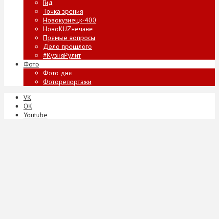
Гид
Точка зрения
Новокузнецк-400
НовоKUZнечане
Прямые вопросы
Дело прошлого
#КузняРулит
Фото
Фото дня
Фоторепортажи
VK
ОК
Youtube