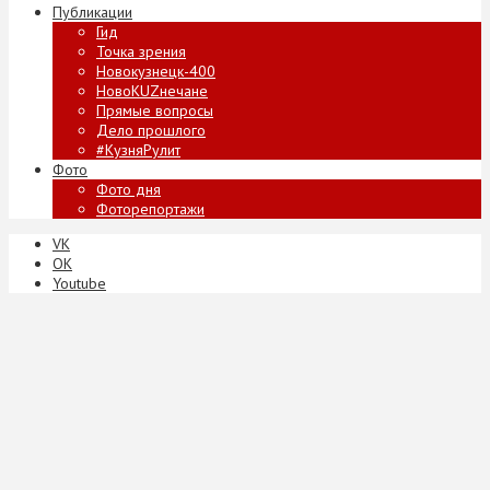
Публикации
Гид
Точка зрения
Новокузнецк-400
НовоKUZнечане
Прямые вопросы
Дело прошлого
#КузняРулит
Фото
Фото дня
Фоторепортажи
VK
ОК
Youtube