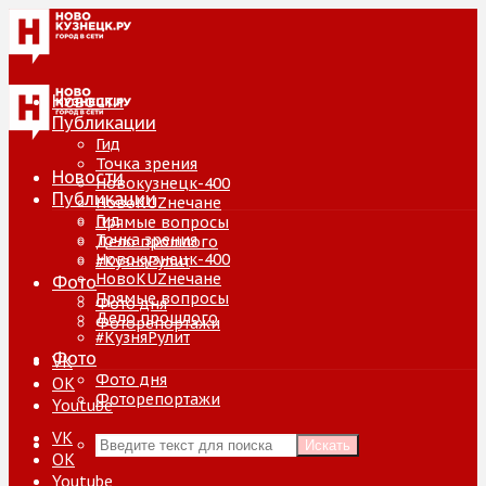
Новости
Публикации
Гид
Точка зрения
Новости
Новокузнецк-400
Публикации
НовоKUZнечане
Гид
Прямые вопросы
Точка зрения
Дело прошлого
Новокузнецк-400
#КузняРулит
НовоKUZнечане
Фото
Прямые вопросы
Фото дня
Дело прошлого
Фоторепортажи
#КузняРулит
Фото
VK
Фото дня
ОК
Фоторепортажи
Youtube
VK
Искать
ОК
Youtube