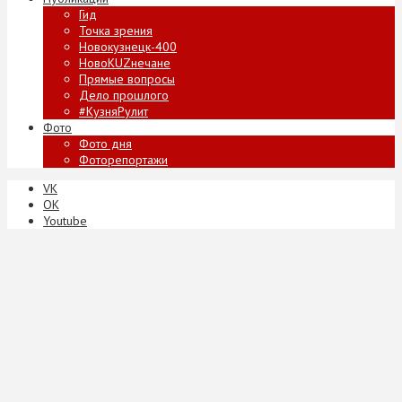
Гид
Точка зрения
Новокузнецк-400
НовоKUZнечане
Прямые вопросы
Дело прошлого
#КузняРулит
Фото
Фото дня
Фоторепортажи
VK
ОК
Youtube