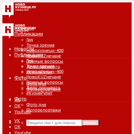
Новости
Публикации
Гид
Точка зрения
Новости
Новокузнецк-400
Публикации
НовоKUZнечане
Гид
Прямые вопросы
Точка зрения
Дело прошлого
Новокузнецк-400
#КузняРулит
НовоKUZнечане
Фото
Прямые вопросы
Фото дня
Дело прошлого
Фоторепортажи
#КузняРулит
Фото
VK
Фото дня
ОК
Фоторепортажи
Youtube
VK
Искать
ОК
Youtube