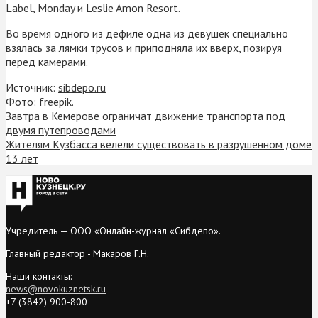
Label, Monday и Leslie Amon Resort.
Во время одного из дефиле одна из девушек специально
взялась за лямки трусов и приподняла их вверх, позируя
перед камерами.
Источник:
sibdepo.ru
Фото: freepik.
Завтра в Кемерове ограничат движение транспорта под
двумя путепроводами
Жителям Кузбасса велели существовать в разрушенном доме
13 лет
Учредитель — ООО «Онлайн-журнал «Сибдепо».
Главный редактор - Макаров Г.Н.
Наши контакты:
news@novokuznetsk.ru
+7 (3842) 900-800