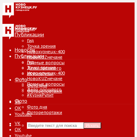
Новости
Публикации
Гид
Точка зрения
Новости
Новокузнецк-400
Публикации
НовоKUZнечане
Гид
Прямые вопросы
Точка зрения
Дело прошлого
Новокузнецк-400
#КузняРулит
НовоKUZнечане
Фото
Прямые вопросы
Фото дня
Дело прошлого
Фоторепортажи
#КузняРулит
Фото
VK
Фото дня
ОК
Фоторепортажи
Youtube
VK
Искать
ОК
Youtube