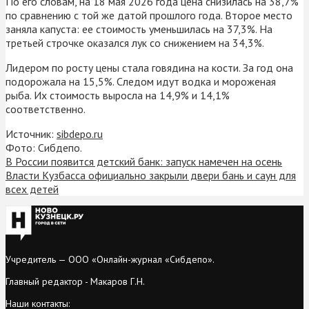
По его словам, на 18 мая 2026 года цена снизилась на 38,7%
по сравнению с той же датой прошлого года. Второе место
заняла капуста: ее стоимость уменьшилась на 37,3%. На
третьей строчке оказался лук со снижением на 34,3%.
Лидером по росту цены стала говядина на кости. За год она
подорожала на 15,5%. Следом идут водка и мороженая
рыба. Их стоимость выросла на 14,9% и 14,1%
соответственно.
Источник:
sibdepo.ru
Фото: Сибдепо.
В России появится детский банк: запуск намечен на осень
Власти Кузбасса официально закрыли двери бань и саун для
всех детей
Учредитель — ООО «Онлайн-журнал «Сибдепо».
Главный редактор - Макаров Г.Н.
Наши контакты: