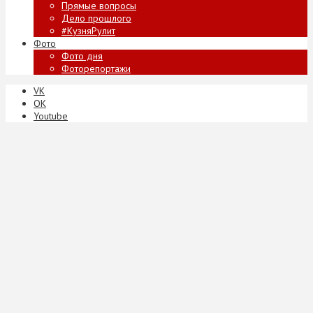
Прямые вопросы
Дело прошлого
#КузняРулит
Фото
Фото дня
Фоторепортажи
VK
ОК
Youtube