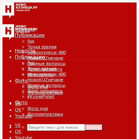
Новости
Публикации
Гид
Точка зрения
Новости
Новокузнецк-400
Публикации
НовоKUZнечане
Гид
Прямые вопросы
Точка зрения
Дело прошлого
Новокузнецк-400
#КузняРулит
НовоKUZнечане
Фото
Прямые вопросы
Фото дня
Дело прошлого
Фоторепортажи
#КузняРулит
Фото
VK
Фото дня
ОК
Фоторепортажи
Youtube
VK
Искать
ОК
Youtube