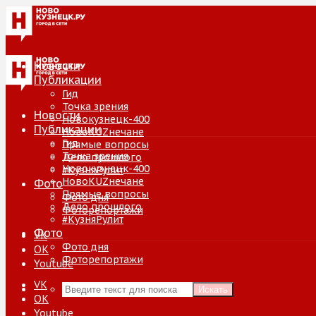
Новости
Публикации
Гид
Точка зрения
Новости
Новокузнецк-400
Публикации
НовоKUZнечане
Гид
Прямые вопросы
Точка зрения
Дело прошлого
Новокузнецк-400
#КузняРулит
НовоKUZнечане
Фото
Прямые вопросы
Фото дня
Дело прошлого
Фоторепортажи
#КузняРулит
Фото
VK
Фото дня
ОК
Фоторепортажи
Youtube
VK
Искать
ОК
Youtube