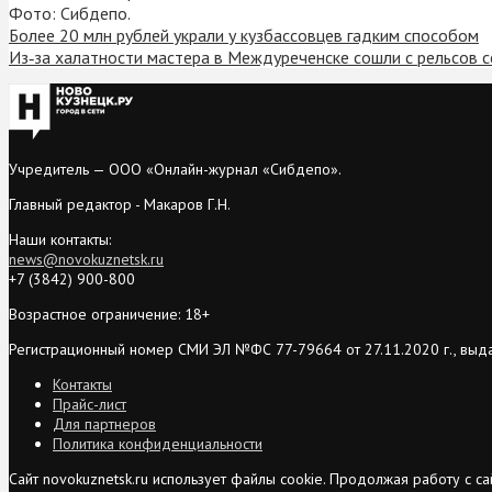
Фото: Сибдепо.
Более 20 млн рублей украли у кузбассовцев гадким способом
Из‑за халатности мастера в Междуреченске сошли с рельсов с
Учредитель — ООО «Онлайн-журнал «Сибдепо».
Главный редактор - Макаров Г.Н.
Наши контакты:
news@novokuznetsk.ru
+7 (3842) 900-800
Возрастное ограничение: 18+
Регистрационный номер СМИ ЭЛ №ФС 77-79664 от 27.11.2020 г., выд
Контакты
Прайс-лист
Для партнеров
Политика конфиденциальности
Сайт novokuznetsk.ru использует файлы cookie. Продолжая работу с 