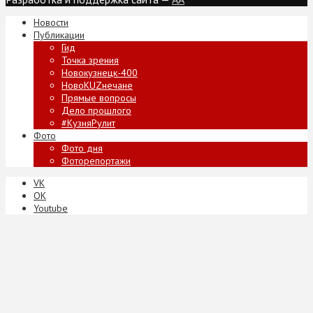
Новости
Публикации
Гид
Точка зрения
Новокузнецк-400
НовоKUZнечане
Прямые вопросы
Дело прошлого
#КузняРулит
Фото
Фото дня
Фоторепортажи
VK
ОК
Youtube