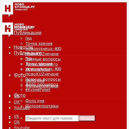
Новости
Публикации
Гид
Точка зрения
Новости
Новокузнецк-400
Публикации
НовоKUZнечане
Гид
Прямые вопросы
Точка зрения
Дело прошлого
Новокузнецк-400
#КузняРулит
НовоKUZнечане
Фото
Прямые вопросы
Фото дня
Дело прошлого
Фоторепортажи
#КузняРулит
Фото
VK
Фото дня
ОК
Фоторепортажи
Youtube
VK
Искать
ОК
Youtube