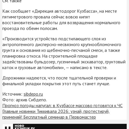
См. также
Как сообщает «Дирекция автодорог Кузбасса», на месте
пятиметрового провала сейчас вовсю кипят
восстановительные работы для возвращения нормального
проезда по обеим полосам.
«Производится устройство подстилающего слоя из
антропогенного дисперсно-несвязного крупнообломочного
грунта и основания из щебеночно-песчаной смеси, а также
планировка откоса. На строительной площадке
задействованы бульдозер, гусеничный экскаватор, грунтовый
каток и грузовые автомобили», — написано в тексте.
Дорожники надеются, что после тщательной проверки и
финальной укладки покрытия этот путь станет лучше.
Источник:
sibdepo.ru
Фото: архив Сибдепо.
Прогноз погоды напугал: в Кузбассе массово готовятся к ЧС
Главные новинки Тиккивала 2026: узнай, протестируй,
применяй! Бесплатный семинар в Первомастер