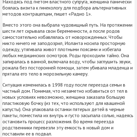
Находясь под гнетом властного супруга, женщина панически
боялась визита к гинекологу для подбора альтернативных
методов контрацепции, пишет «Радио 1».
Вместо этого она выбрала чудовищный путь. На протяжении
шести лет скрывала свои беременности, а после родов
самостоятельно избавлялась от новорожденных. Чтобы
никто ничего не заподозрил, Иоланта носила просторную
одежду, утягивала живот плотными поясами и избегала
любых медицинских осмотров. Роды проходили тайно. Она
запиралась в ванной, включала воду, чтобы заглушить звуки,
рожала без посторонней помощи, затем убивала младенца и
прятала его тело в морозильную камеру.
Ситуация изменилась в 1998 году после переезда семьи в
частный дом. Понимая, что незаметно избавиться от тел в
новых условиях невозможно, женщина заказала большую
пластиковую бочку (из тех, что используют для квашеной
капусты). Она упаковала останки пятерых детей в черные
пакеты, поместила их внутрь и густо засыпала солью, надеясь
остановить процесс разложения. Во время переезда
родственники перевезли эту емкость в новый дом и
поставили ее в подвал.