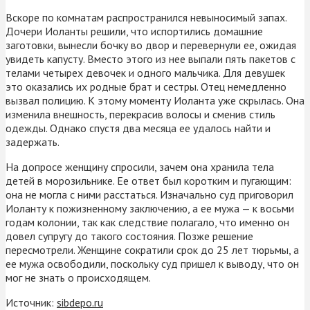
Вскоре по комнатам распространился невыносимый запах.
Дочери Иоланты решили, что испортились домашние
заготовки, вынесли бочку во двор и перевернули ее, ожидая
увидеть капусту. Вместо этого из нее выпали пять пакетов с
телами четырех девочек и одного мальчика. Для девушек
это оказались их родные брат и сестры. Отец немедленно
вызвал полицию. К этому моменту Иоланта уже скрылась. Она
изменила внешность, перекрасив волосы и сменив стиль
одежды. Однако спустя два месяца ее удалось найти и
задержать.
На допросе женщину спросили, зачем она хранила тела
детей в морозильнике. Ее ответ был коротким и пугающим:
она не могла с ними расстаться. Изначально суд приговорил
Иоланту к пожизненному заключению, а ее мужа — к восьми
годам колонии, так как следствие полагало, что именно он
довел супругу до такого состояния. Позже решение
пересмотрели. Женщине сократили срок до 25 лет тюрьмы, а
ее мужа освободили, поскольку суд пришел к выводу, что он
мог не знать о происходящем.
Источник:
sibdepo.ru