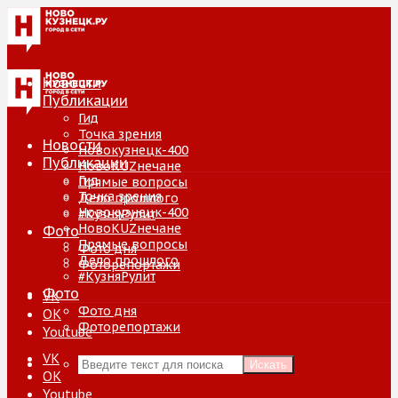
Новости
Публикации
Гид
Точка зрения
Новости
Новокузнецк-400
Публикации
НовоKUZнечане
Гид
Прямые вопросы
Точка зрения
Дело прошлого
Новокузнецк-400
#КузняРулит
НовоKUZнечане
Фото
Прямые вопросы
Фото дня
Дело прошлого
Фоторепортажи
#КузняРулит
Фото
VK
Фото дня
ОК
Фоторепортажи
Youtube
VK
Искать
ОК
Youtube