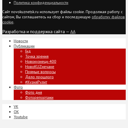
Политика конфиденциальности
Сайт novokuznetsk.ru использует файлы cookie. Продолжая работу с
сайтом, Вы соглашаетесь на сбор и последующую
обработку файлов
cookie
.
Разработка и поддержка сайта —
AA
Новости
Публикации
Гид
Точка зрения
Новокузнецк-400
НовоKUZнечане
Прямые вопросы
Дело прошлого
#КузняРулит
Фото
Фото дня
Фоторепортажи
VK
ОК
Youtube