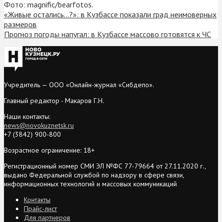
Фото: magnific/bearfotos.
«Живые остались…?»: в Кузбассе показали град неимоверных
размеров
Прогноз погоды напугал: в Кузбассе массово готовятся к ЧС
Учредитель — ООО «Онлайн-журнал «Сибдепо».
Главный редактор - Макаров Г.Н.
Наши контакты:
news@novokuznetsk.ru
+7 (3842) 900-800
Возрастное ограничение: 18+
Регистрационный номер СМИ ЭЛ №ФС 77-79664 от 27.11.2020 г.,
выдано Федеральной службой по надзору в сфере связи,
информационных технологий и массовых коммуникаций
Контакты
Прайс-лист
Для партнеров