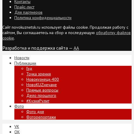
Контакты
Прайс-лист
Для партнеров
Политика конфиденциальности
Сайт novokuznetsk.ru использует файлы cookie. Продолжая работу с
сайтом, Вы соглашаетесь на сбор и последующую
обработку файлов
cookie
.
Разработка и поддержка сайта —
AA
Новости
Публикации
Гид
Точка зрения
Новокузнецк-400
НовоKUZнечане
Прямые вопросы
Дело прошлого
#КузняРулит
Фото
Фото дня
Фоторепортажи
VK
ОК