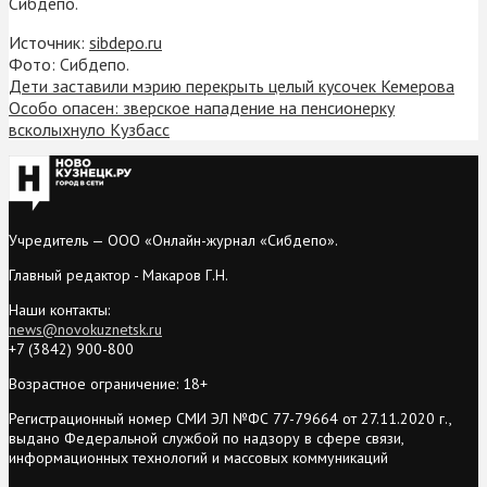
Сибдепо.
Источник:
sibdepo.ru
Фото: Сибдепо.
Дети заставили мэрию перекрыть целый кусочек Кемерова
Особо опасен: зверское нападение на пенсионерку
всколыхнуло Кузбасс
Учредитель — ООО «Онлайн-журнал «Сибдепо».
Главный редактор - Макаров Г.Н.
Наши контакты:
news@novokuznetsk.ru
+7 (3842) 900-800
Возрастное ограничение: 18+
Регистрационный номер СМИ ЭЛ №ФС 77-79664 от 27.11.2020 г.,
выдано Федеральной службой по надзору в сфере связи,
информационных технологий и массовых коммуникаций