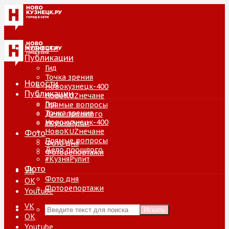
Новости
Публикации
Гид
Точка зрения
Новости
Новокузнецк-400
Публикации
НовоKUZнечане
Гид
Прямые вопросы
Точка зрения
Дело прошлого
Новокузнецк-400
#КузняРулит
НовоKUZнечане
Фото
Прямые вопросы
Фото дня
Дело прошлого
Фоторепортажи
#КузняРулит
Фото
VK
Фото дня
ОК
Фоторепортажи
Youtube
VK
Искать
ОК
Youtube