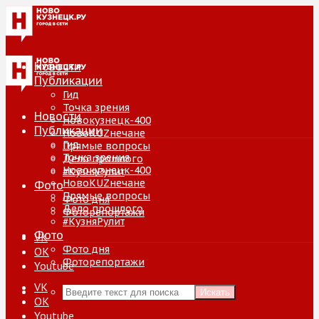
Новости
Публикации
Гид
Точка зрения
Новости
Новокузнецк-400
Публикации
НовоKUZнечане
Гид
Прямые вопросы
Точка зрения
Дело прошлого
Новокузнецк-400
#КузняРулит
НовоKUZнечане
Фото
Прямые вопросы
Фото дня
Дело прошлого
Фоторепортажи
#КузняРулит
Фото
VK
Фото дня
ОК
Фоторепортажи
Youtube
VK
Искать
ОК
Youtube