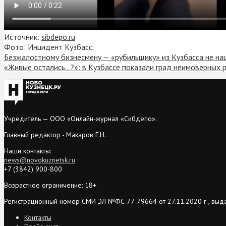
Источник:
sibdepo.ru
Фото: Инцидент Кузбасс.
Безжалостному бизнесмену — «рубильщику» из Кузбасса не н
«Живые остались…?»: в Кузбассе показали град неимоверных 
Учредитель — ООО «Онлайн-журнал «Сибдепо».
Главный редактор - Макаров Г.Н.
Наши контакты:
news@novokuznetsk.ru
+7 (3842) 900-800
Возрастное ограничение: 18+
Регистрационный номер СМИ ЭЛ №ФС 77-79664 от 27.11.2020 г., выд
Контакты