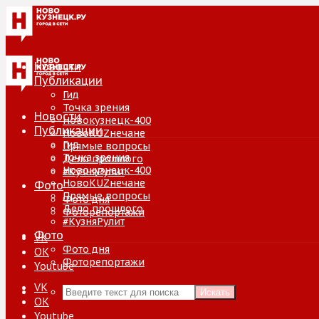
Новости
Публикации
Гид
Точка зрения
Новости
Новокузнецк-400
Публикации
НовоKUZнечане
Гид
Прямые вопросы
Точка зрения
Дело прошлого
Новокузнецк-400
#КузняРулит
НовоKUZнечане
Фото
Прямые вопросы
Фото дня
Дело прошлого
Фоторепортажи
#КузняРулит
Фото
VK
Фото дня
ОК
Фоторепортажи
Youtube
VK
Искать
ОК
Youtube