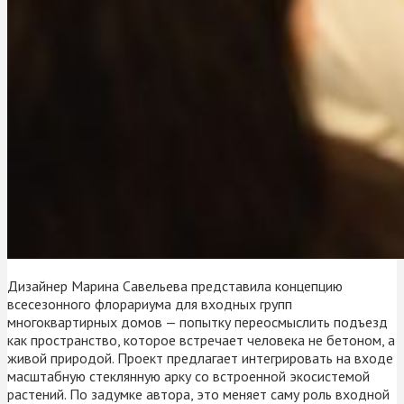
Дизайнер Марина Савельева представила концепцию
всесезонного флорариума для входных групп
многоквартирных домов — попытку переосмыслить подъезд
как пространство, которое встречает человека не бетоном, а
живой природой. Проект предлагает интегрировать на входе
масштабную стеклянную арку со встроенной экосистемой
растений. По задумке автора, это меняет саму роль входной