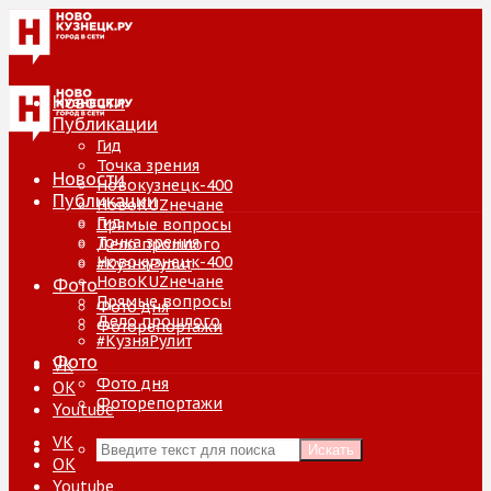
Новости
Публикации
Гид
Точка зрения
Новости
Новокузнецк-400
Публикации
НовоKUZнечане
Гид
Прямые вопросы
Точка зрения
Дело прошлого
Новокузнецк-400
#КузняРулит
НовоKUZнечане
Фото
Прямые вопросы
Фото дня
Дело прошлого
Фоторепортажи
#КузняРулит
Фото
VK
Фото дня
ОК
Фоторепортажи
Youtube
VK
Искать
ОК
Youtube