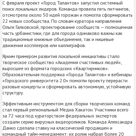
С февраля проект «Город Талантов» запустил системный
поиск локальных лидеров. Команда провела пять питчингов,
отсмотрела около 50 идей горожан и помогла сформировать
22 новых сообщества. По словам куратора направления
Ольги Галковской, проектирование сообществ — полноценная
часть урбанистики, где для города одинаково важны как
традиционные книжные объединения, так и нишевые
движения косплееров или каллиграфов.
Ярким примером развития локальной инициативы стало
творческое сообщество «Академия счастливых людей»,
выросшее из формата городских «Квартирников».
Образовательная поддержка «Города Талантов» и вебинары
«Городского университета 2.0» помогли проекту перерасти
разовые концерты и сформировать автономную, устойчивую
структуру.
Эффективным инструментом для сборки творческих команд
стал первый региональный Медиа Хакатон. Участники всего
за 72 часа под кураторством федеральных экспертов
создали серию вирусных видеороликов. Команда Александра
Данко сделала ставку на классический продакшен и
командный тайм-менеджмент: их ролик набрал более 20