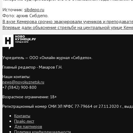
Источник:
sibdepo.ru
Фото: архив Сибдепо.
В вузе Кемерова срочно эвакуировали учеников и преподават
Впервые дали объяснение стрельбе на центральной улице Кем
Учредитель — ООО «Онлайн-журнал «Сибдепо».
Главный редактор - Макаров Г.Н.
Наши контакты:
news@novokuznetsk.ru
+7 (3842) 900-800
Возрастное ограничение: 18+
Регистрационный номер СМИ ЭЛ №ФС 77-79664 от 27.11.2020 г., выд
Контакты
Прайс-лист
Для партнеров
Политика конфиденциальности