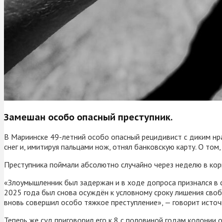
Замешан особо опасный преступник.
В Мариинске 49-летний особо опасный рецидивист с диким нр
снег и, имитируя пальцами нож, отнял банковскую карту. О то
Преступника поймали абсолютно случайно через неделю в кор
«Злоумышленник был задержан и в ходе допроса признался в 
2025 года был снова осуждён к условному сроку лишения своб
вновь совершил особо тяжкое преступление», — говорит источ
Теперь же суд приговорил его к 8 с половиной годам колонии 