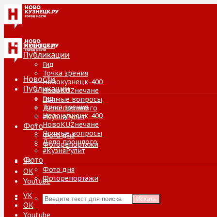
Новости
Публикации
Гид
Точка зрения
Новости
Новокузнецк-400
Публикации
НовоKUZнечане
Гид
Прямые вопросы
Точка зрения
Дело прошлого
Новокузнецк-400
#КузняРулит
НовоKUZнечане
Фото
Прямые вопросы
Фото дня
Дело прошлого
Фоторепортажи
#КузняРулит
Фото
VK
Фото дня
ОК
Фоторепортажи
Youtube
VK
Искать
ОК
Youtube