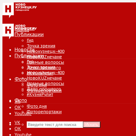
Новости
Публикации
Гид
Точка зрения
Новости
Новокузнецк-400
Публикации
НовоKUZнечане
Гид
Прямые вопросы
Точка зрения
Дело прошлого
Новокузнецк-400
#КузняРулит
НовоKUZнечане
Фото
Прямые вопросы
Фото дня
Дело прошлого
Фоторепортажи
#КузняРулит
Фото
VK
Фото дня
ОК
Фоторепортажи
Youtube
VK
Искать
ОК
Youtube