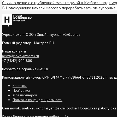
Слухи о резне с отрубленной мачете рукой в Кузбассе подтве
В Новокузнецке начали массово перерабатывать огнеупорные 
Учредитель — ООО «Онлайн-журнал «Сибдепо».
Главный редактор - Макаров Г.Н.
Наши контакты:
news@novokuznetsk.ru
+7 (3842) 900-800
Возрастное ограничение: 18+
Регистрационный номер СМИ ЭЛ №ФС 77-79664 от 27.11.2020 г., выд
Контакты
Прайс-лист
Для партнеров
Политика конфиденциальности
Сайт novokuznetsk.ru использует файлы cookie. Продолжая работу с 
Разработка и поддержка сайта —
AA