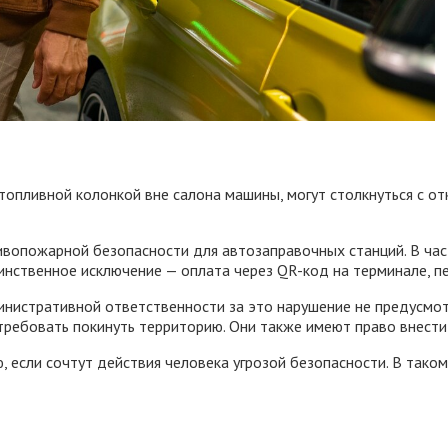
опливной колонкой вне салона машины, могут столкнуться с отк
ивопожарной безопасности для автозаправочных станций. В ча
инственное исключение — оплата через QR-код на терминале, п
инистративной ответственности за это нарушение не предусмот
требовать покинуть территорию. Они также имеют право внести 
, если сочтут действия человека угрозой безопасности. В так