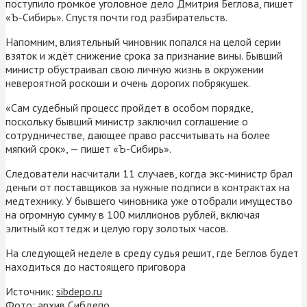
поступило громкое уголовное дело Дмитрия Беглова, пишет
«Ъ-Сибирь». Спустя почти год разбирательств.
Напомним, влиятельный чиновник попался на целой серии
взяток и ждёт снижение срока за признание вины. Бывший
министр обустраивал свою личную жизнь в окружении
невероятной роскоши и очень дорогих побрякушек.
«Сам судебный процесс пройдет в особом порядке,
поскольку бывший министр заключил соглашение о
сотрудничестве, дающее право рассчитывать на более
мягкий срок», — пишет «Ъ-Сибирь».
Следователи насчитали 11 случаев, когда экс-министр брал
деньги от поставщиков за нужные подписи в контрактах на
медтехнику. У бывшего чиновника уже отобрали имущество
на огромную сумму в 100 миллионов рублей, включая
элитный коттедж и целую гору золотых часов.
На следующей неделе в среду судья решит, где Беглов будет
находиться до настоящего приговора
Источник:
sibdepo.ru
Фото: архив Сибдепо.