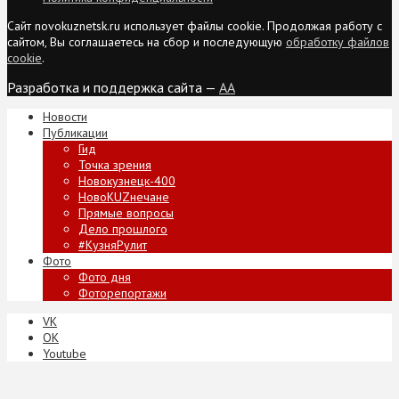
Сайт novokuznetsk.ru использует файлы cookie. Продолжая работу с
сайтом, Вы соглашаетесь на сбор и последующую
обработку файлов
cookie
.
Разработка и поддержка сайта —
AA
Новости
Публикации
Гид
Точка зрения
Новокузнецк-400
НовоKUZнечане
Прямые вопросы
Дело прошлого
#КузняРулит
Фото
Фото дня
Фоторепортажи
VK
ОК
Youtube