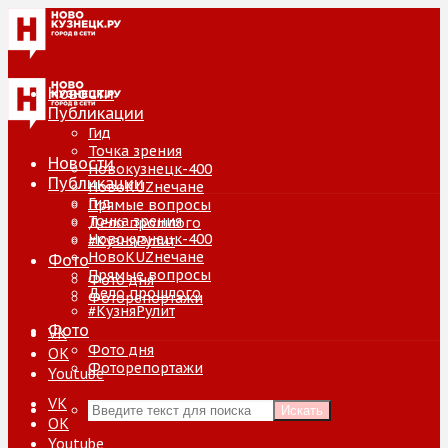
Новости
Публикации
Гид
Точка зрения
Новости
Новокузнецк-400
Публикации
НовоKUZнечане
Гид
Прямые вопросы
Точка зрения
Дело прошлого
Новокузнецк-400
#КузняРулит
НовоKUZнечане
Фото
Прямые вопросы
Фото дня
Дело прошлого
Фоторепортажи
#КузняРулит
Фото
VK
Фото дня
ОК
Фоторепортажи
Youtube
VK
Искать
ОК
Youtube