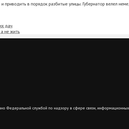
и приводить в порядок разбитые улицы. Губернатор велел немедл
их дач
 а не жить
ано Федеральной службой по надзору в сфере связи, информационных