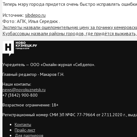
Теперь мэру города придется очень быстро исправлять ошибки 
Источник:
sibdepo.ru
Фото: АПК, Илья Середюк .
Эксперты назвали ошеломительную цену за починку кемеровск
Кузбассовцы назвали районы городов, где придётся выживать,
Учредитель — ООО «Онлайн-журнал «Сибдепо».
Главный редактор - Макаров Г.Н.
Наши контакты:
news@novokuznetsk.ru
+7 (3842) 900-800
Возрастное ограничение: 18+
Регистрационный номер СМИ ЭЛ №ФС 77-79664 от 27.11.2020 г., выд
Контакты
Прайс-лист
Для партнеров