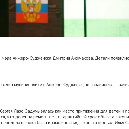
л мэра Анжеро-Судженска Дмитрия Ажичакова. Детали появилис
ко один муниципалитет, Анжеро-Судженск, не справился», — за
ергея Лазо. Задумывалась как место притяжения для детей и п
ся, что денег на ремонт нет, и гарантийный срок объекта зако
а переделать, пока была возможность», — констатировал Илья С