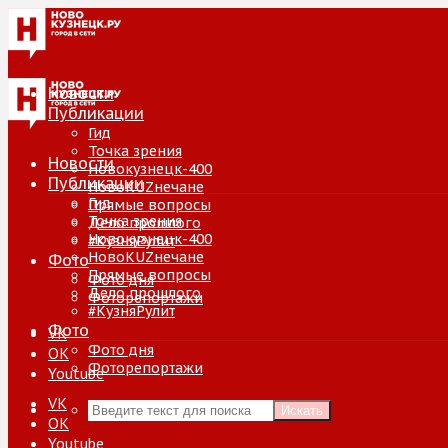
Новости
Публикации
Гид
Точка зрения
Новости
Новокузнецк-400
Публикации
НовоKUZнечане
Гид
Прямые вопросы
Точка зрения
Дело прошлого
Новокузнецк-400
#КузняРулит
НовоKUZнечане
Фото
Прямые вопросы
Фото дня
Дело прошлого
Фоторепортажи
#КузняРулит
Фото
VK
Фото дня
ОК
Фоторепортажи
Youtube
VK
Искать
ОК
Youtube