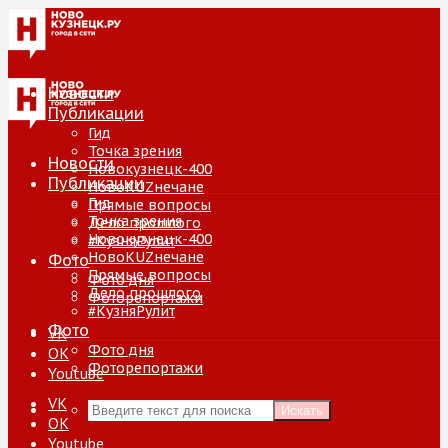
Новости
Публикации
Гид
Точка зрения
Новости
Новокузнецк-400
Публикации
НовоKUZнечане
Гид
Прямые вопросы
Точка зрения
Дело прошлого
Новокузнецк-400
#КузняРулит
НовоKUZнечане
Фото
Прямые вопросы
Фото дня
Дело прошлого
Фоторепортажи
#КузняРулит
Фото
VK
Фото дня
ОК
Фоторепортажи
Youtube
VK
Искать
ОК
Youtube