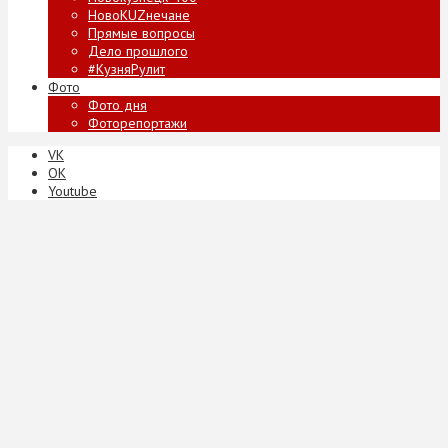
НовоKUZнечане
Прямые вопросы
Дело прошлого
#КузняРулит
Фото
Фото дня
Фоторепортажи
VK
ОК
Youtube