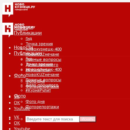
Новости
Публикации
Гид
Точка зрения
Новости
Новокузнецк-400
Публикации
НовоKUZнечане
Гид
Прямые вопросы
Точка зрения
Дело прошлого
Новокузнецк-400
#КузняРулит
НовоKUZнечане
Фото
Прямые вопросы
Фото дня
Дело прошлого
Фоторепортажи
#КузняРулит
Фото
VK
Фото дня
ОК
Фоторепортажи
Youtube
VK
Искать
ОК
Youtube