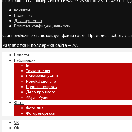
Регистрационный номер СМИ ЭЛ №ФС 77-79664 от 27.11.2020 г., выд
Контакты
Прайс-лист
Для партнеров
Политика конфиденциальности
Сайт novokuznetsk.ru использует файлы cookie. Продолжая работу с 
Разработка и поддержка сайта —
AA
Новости
Публикации
Гид
Точка зрения
Новокузнецк-400
НовоKUZнечане
Прямые вопросы
Дело прошлого
#КузняРулит
Фото
Фото дня
Фоторепортажи
VK
ОК