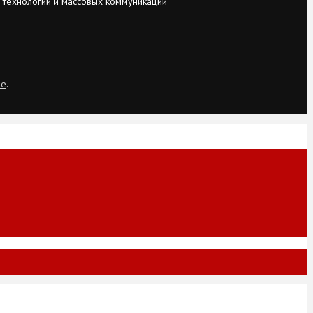
 технологий и массовых коммуникаций
ie
.