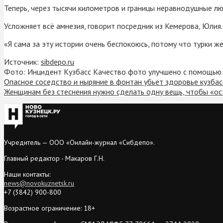
Теперь, через тысячи километров и границы неравнодушные лю
Усложняет всё амнезия, говорит посредник из Кемерова, Юлия
«Я сама за эту истории очень беспокоюсь, потому что турки ж
Источник:
sibdepo.ru
Фото: Инцидент Кузбасс Качество фото улучшено с помощью
Опасное соседство и ныряние в фонтан убьет здоровье кузба
Женщинам без стеснения нужно сделать одну вещь, чтобы «ос
Учредитель — ООО «Онлайн-журнал «Сибдепо».
Главный редактор - Макаров Г.Н.
Наши контакты:
news@novokuznetsk.ru
+7 (3842) 900-800
Возрастное ограничение: 18+