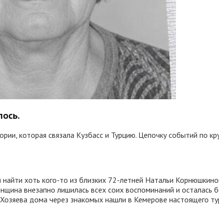
лось.
рии, которая связала Кузбасс и Турцию. Цепочку событий по к
ы найти хоть кого-то из близких 72-летней Натальи Корнюшкино
енщина внезапно лишилась всех соих воспоминаний и осталась бе
 Хозяева дома через знакомых нашли в Кемерове настоящего ту