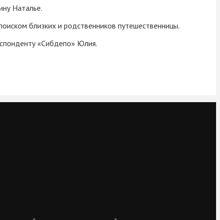
ину Наталье.
 поиском близких и родственников путешественницы.
респонденту «Сибдепо» Юлия.