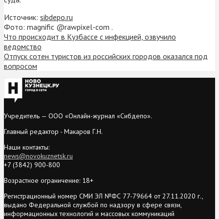
Источник:
sibdepo.ru
Фото: magnific @rawpixel-com .
Что происходит в Кузбассе с инфекцией, озвучило
ведомство
Отпуск сотен туристов из российских городов оказался под
вопросом
Учредитель — ООО «Онлайн-журнал «Сибдепо».
Главный редактор - Макаров Г.Н.
Наши контакты:
news@novokuznetsk.ru
+7 (3842) 900-800
Возрастное ограничение: 18+
Регистрационный номер СМИ ЭЛ №ФС 77-79664 от 27.11.2020 г.,
выдано Федеральной службой по надзору в сфере связи,
информационных технологий и массовых коммуникаций