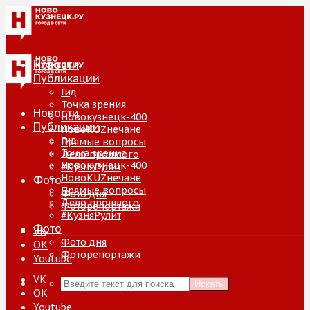
Новости
Публикации
Гид
Точка зрения
Новости
Новокузнецк-400
Публикации
НовоKUZнечане
Гид
Прямые вопросы
Точка зрения
Дело прошлого
Новокузнецк-400
#КузняРулит
НовоKUZнечане
Фото
Прямые вопросы
Фото дня
Дело прошлого
Фоторепортажи
#КузняРулит
Фото
VK
Фото дня
ОК
Фоторепортажи
Youtube
VK
Искать
ОК
Youtube