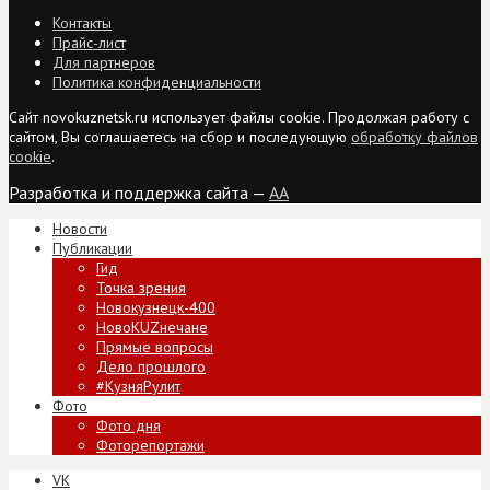
Контакты
Прайс-лист
Для партнеров
Политика конфиденциальности
Сайт novokuznetsk.ru использует файлы cookie. Продолжая работу с
сайтом, Вы соглашаетесь на сбор и последующую
обработку файлов
cookie
.
Разработка и поддержка сайта —
AA
Новости
Публикации
Гид
Точка зрения
Новокузнецк-400
НовоKUZнечане
Прямые вопросы
Дело прошлого
#КузняРулит
Фото
Фото дня
Фоторепортажи
VK