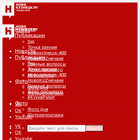
Новости
Публикации
Гид
Точка зрения
Новости
Новокузнецк-400
Публикации
НовоKUZнечане
Гид
Прямые вопросы
Точка зрения
Дело прошлого
Новокузнецк-400
#КузняРулит
НовоKUZнечане
Фото
Прямые вопросы
Фото дня
Дело прошлого
Фоторепортажи
#КузняРулит
Фото
VK
Фото дня
ОК
Фоторепортажи
Youtube
VK
Искать
ОК
Youtube