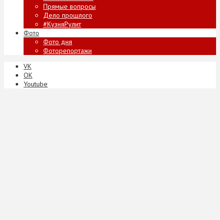
Прямые вопросы
Дело прошлого
#КузняРулит
Фото
Фото дня
Фоторепортажи
VK
ОК
Youtube