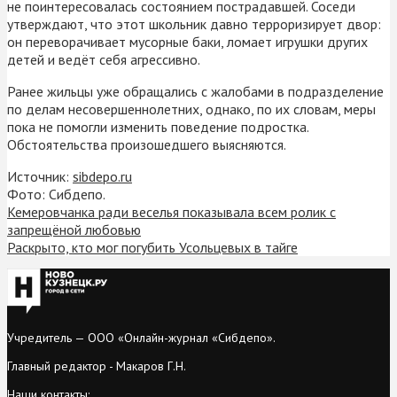
не поинтересовалась состоянием пострадавшей. Соседи
утверждают, что этот школьник давно терроризирует двор:
он переворачивает мусорные баки, ломает игрушки других
детей и ведёт себя агрессивно.
Ранее жильцы уже обращались с жалобами в подразделение
по делам несовершеннолетних, однако, по их словам, меры
пока не помогли изменить поведение подростка.
Обстоятельства произошедшего выясняются.
Источник:
sibdepo.ru
Фото: Сибдепо.
Кемеровчанка ради веселья показывала всем ролик с
запрещёной любовью
Раскрыто, кто мог погубить Усольцевых в тайге
Учредитель — ООО «Онлайн-журнал «Сибдепо».
Главный редактор - Макаров Г.Н.
Наши контакты: