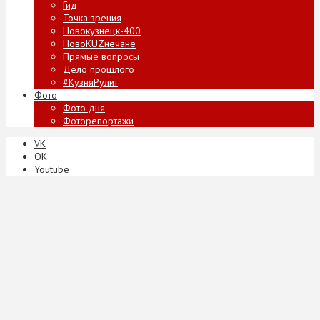
Гид
Точка зрения
Новокузнецк-400
НовоKUZнечане
Прямые вопросы
Дело прошлого
#КузняРулит
Фото
Фото дня
Фоторепортажи
VK
ОК
Youtube