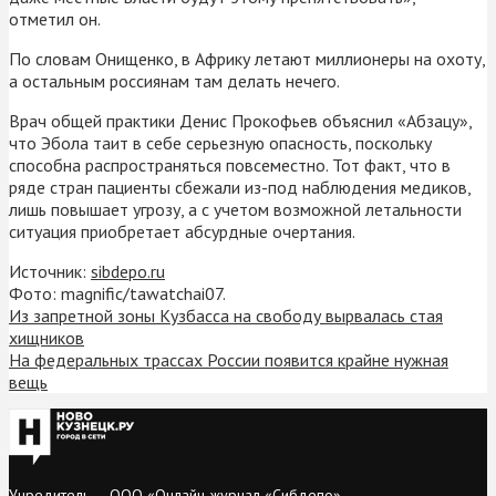
отметил он.
По словам Онищенко, в Африку летают миллионеры на охоту,
а остальным россиянам там делать нечего.
Врач общей практики Денис Прокофьев объяснил «Абзацу»,
что Эбола таит в себе серьезную опасность, поскольку
способна распространяться повсеместно. Тот факт, что в
ряде стран пациенты сбежали из-под наблюдения медиков,
лишь повышает угрозу, а с учетом возможной летальности
ситуация приобретает абсурдные очертания.
Источник:
sibdepo.ru
Фото: magnific/tawatchai07.
Из запретной зоны Кузбасса на свободу вырвалась стая
хищников
На федеральных трассах России появится крайне нужная
вещь
Учредитель — ООО «Онлайн-журнал «Сибдепо».