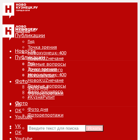
Новости
Публикации
Гид
Точка зрения
Новости
Новокузнецк-400
Публикации
НовоKUZнечане
Гид
Прямые вопросы
Точка зрения
Дело прошлого
Новокузнецк-400
#КузняРулит
НовоKUZнечане
Фото
Прямые вопросы
Фото дня
Дело прошлого
Фоторепортажи
#КузняРулит
Фото
VK
Фото дня
ОК
Фоторепортажи
Youtube
VK
Искать
ОК
Youtube