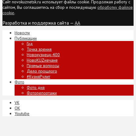
Сайт novokuznetsk.ru использует файлы cookie. Продолжая работу с
сайтом, Вы соглашаетесь на сбор и последующую
обработку файлов
cookie
.
Разработка и поддержка сайта —
AA
Новости
Публикации
Гид
Точка зрения
Новокузнецк-400
НовоKUZнечане
Прямые вопросы
Дело прошлого
#КузняРулит
Фото
Фото дня
Фоторепортажи
VK
ОК
Youtube