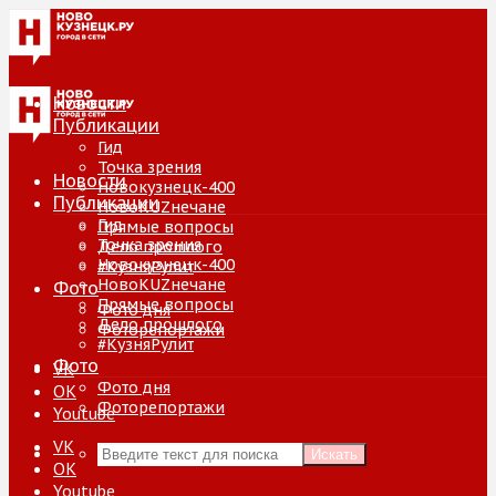
Новости
Публикации
Гид
Точка зрения
Новости
Новокузнецк-400
Публикации
НовоKUZнечане
Гид
Прямые вопросы
Точка зрения
Дело прошлого
Новокузнецк-400
#КузняРулит
НовоKUZнечане
Фото
Прямые вопросы
Фото дня
Дело прошлого
Фоторепортажи
#КузняРулит
Фото
VK
Фото дня
ОК
Фоторепортажи
Youtube
VK
Искать
ОК
Youtube