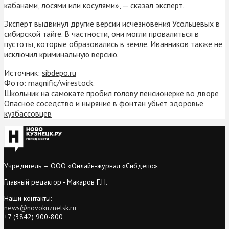
кабанами, лосями или косулями», — сказал эксперт.
Эксперт выдвинул другие версии исчезновения Усольцевых в
сибирской тайге. В частности, они могли провалиться в
пустоты, которые образовались в земле. Иванников также не
исключил криминальную версию.
Источник:
sibdepo.ru
Фото: magnific/wirestock.
Школьник на самокате пробил голову пенсионерке во дворе
Опасное соседство и ныряние в фонтан убьет здоровье
кузбассовцев
Учредитель — ООО «Онлайн-журнал «Сибдепо».
Главный редактор - Макаров Г.Н.
Наши контакты:
news@novokuznetsk.ru
+7 (3842) 900-800