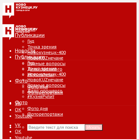
Новости
Публикации
Гид
Точка зрения
Новости
Новокузнецк-400
Публикации
НовоKUZнечане
Гид
Прямые вопросы
Точка зрения
Дело прошлого
Новокузнецк-400
#КузняРулит
НовоKUZнечане
Фото
Прямые вопросы
Фото дня
Дело прошлого
Фоторепортажи
#КузняРулит
Фото
VK
Фото дня
ОК
Фоторепортажи
Youtube
VK
Искать
ОК
Youtube