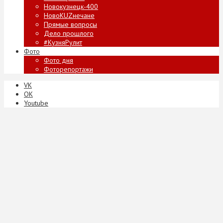
Новокузнецк-400
НовоKUZнечане
Прямые вопросы
Дело прошлого
#КузняРулит
Фото
Фото дня
Фоторепортажи
VK
ОК
Youtube