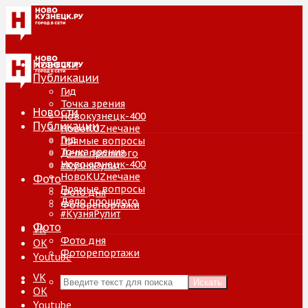
Новости
Публикации
Гид
Точка зрения
Новости
Новокузнецк-400
Публикации
НовоKUZнечане
Гид
Прямые вопросы
Точка зрения
Дело прошлого
Новокузнецк-400
#КузняРулит
НовоKUZнечане
Фото
Прямые вопросы
Фото дня
Дело прошлого
Фоторепортажи
#КузняРулит
Фото
VK
Фото дня
ОК
Фоторепортажи
Youtube
VK
Искать
ОК
Youtube