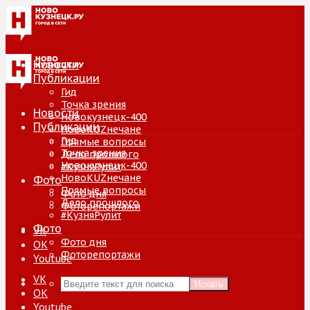
Новости
Публикации
Гид
Точка зрения
Новости
Новокузнецк-400
Публикации
НовоKUZнечане
Гид
Прямые вопросы
Точка зрения
Дело прошлого
Новокузнецк-400
#КузняРулит
НовоKUZнечане
Фото
Прямые вопросы
Фото дня
Дело прошлого
Фоторепортажи
#КузняРулит
Фото
VK
Фото дня
ОК
Фоторепортажи
Youtube
VK
Искать
ОК
Youtube