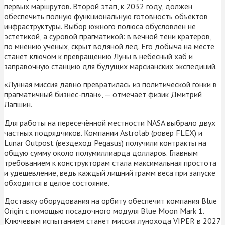
первых маршрутов. Второй этап, к 2032 году, должен
обеспечить полную функциональную готовность объектов
инфраструктуры. Выбор южного полюса обусловлен не
эстетикой, а суровой прагматикой: в вечной тени кратеров,
по мнению учёных, скрыт водяной лёд. Его добыча на месте
станет ключом к превращению Луны в небесный хаб и
заправочную станцию для будущих марсианских экспедиций.
«Лунная миссия давно превратилась из политической гонки в
прагматичный бизнес-план», — отмечает физик Дмитрий
Лапшин.
Для работы на пересечённой местности NASA выбрало двух
частных подрядчиков. Компании Astrolab (ровер FLEX) и
Lunar Outpost (вездеход Pegasus) получили контракты на
общую сумму около полумиллиарда долларов. Главным
требованием к конструкторам стала максимальная простота
и удешевление, ведь каждый лишний грамм веса при запуске
обходится в целое состояние.
Доставку оборудования на орбиту обеспечит компания Blue
Origin с помощью посадочного модуля Blue Moon Mark 1.
Ключевым испытанием станет миссия лунохода VIPER в 2027