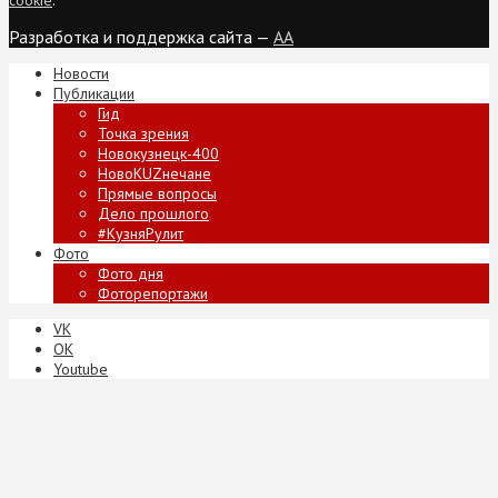
Разработка и поддержка сайта —
AA
Новости
Публикации
Гид
Точка зрения
Новокузнецк-400
НовоKUZнечане
Прямые вопросы
Дело прошлого
#КузняРулит
Фото
Фото дня
Фоторепортажи
VK
ОК
Youtube