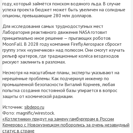
году, который займётся поиском водяного льда. В случае
успеха проекта бюджет может быть увеличен на солидные
опционы, превышающие 280 млн долларов.
Для исследования самых труднодоступных мест
Лаборатория реактивного движения NASA готовит
принципиально иное решение — прыгающих роботов
MoonFall. В 2028 году компания Firefly Aerospace сбросит
группу этих «кузнечиков» над полюсом. Они смогут изучать
рельеф кратеров, где традиционные колёса вездеходов
рискуют заклинить в разломах.
Несмотря на масштабные планы, эксперты указывают на
нерешённые проблемы. Как подчеркнул инженер по
промышленной безопасности Виталий Корнеев, любая
попытка создания постоянной базы упирается в вопрос
защиты от космической радиации.
Источник:
sibdepo.ru
Фото: magnific/wirestock.
«Котлетники» придут на замену гамбургерам в России
Кемерово с Новокузнецком поборолись за очень незавидный
статус в стране