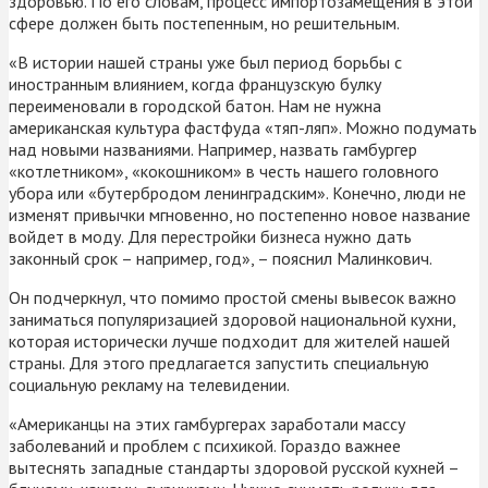
здоровью. По его словам, процесс импортозамещения в этой
сфере должен быть постепенным, но решительным.
«В истории нашей страны уже был период борьбы с
иностранным влиянием, когда французскую булку
переименовали в городской батон. Нам не нужна
американская культура фастфуда «тяп-ляп». Можно подумать
над новыми названиями. Например, назвать гамбургер
«котлетником», «кокошником» в честь нашего головного
убора или «бутербродом ленинградским». Конечно, люди не
изменят привычки мгновенно, но постепенно новое название
войдет в моду. Для перестройки бизнеса нужно дать
законный срок – например, год», – пояснил Малинкович.
Он подчеркнул, что помимо простой смены вывесок важно
заниматься популяризацией здоровой национальной кухни,
которая исторически лучше подходит для жителей нашей
страны. Для этого предлагается запустить специальную
социальную рекламу на телевидении.
«Американцы на этих гамбургерах заработали массу
заболеваний и проблем с психикой. Гораздо важнее
вытеснять западные стандарты здоровой русской кухней –