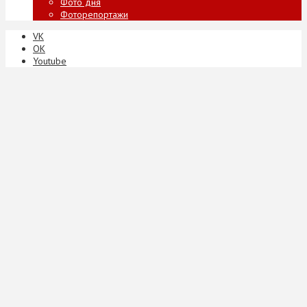
Фото дня
Фоторепортажи
VK
ОК
Youtube