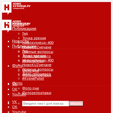
Новости
Публикации
Гид
Точка зрения
Новости
Новокузнецк-400
Публикации
НовоKUZнечане
Гид
Прямые вопросы
Точка зрения
Дело прошлого
Новокузнецк-400
#КузняРулит
НовоKUZнечане
Фото
Прямые вопросы
Фото дня
Дело прошлого
Фоторепортажи
#КузняРулит
Фото
VK
Фото дня
ОК
Фоторепортажи
Youtube
VK
Искать
ОК
Youtube