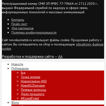
Регистрационный номер СМИ ЭЛ №ФС 77-79664 от 27.11.2020 г.,
выдано Федеральной службой по надзору в сфере связи,
информационных технологий и массовых коммуникаций
Контакты
Прайс-лист
Для партнеров
Политика конфиденциальности
Сайт novokuznetsk.ru использует файлы cookie. Продолжая работу с
сайтом, Вы соглашаетесь на сбор и последующую
обработку файлов
cookie
.
Разработка и поддержка сайта —
AA
Новости
Публикации
Гид
Точка зрения
Новокузнецк-400
НовоKUZнечане
Прямые вопросы
Дело прошлого
#КузняРулит
Фото