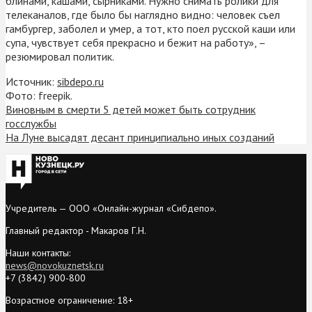
блинами, кашами, сырниками. Нужно снимать ролики для
телеканалов, где было бы наглядно видно: человек съел
гамбургер, заболел и умер, а тот, кто поел русской каши или
супа, чувствует себя прекрасно и бежит на работу», –
резюмировал политик.
Источник:
sibdepo.ru
Фото: freepik.
Виновным в смерти 5 детей может быть сотрудник
госслужбы
На Луне высадят десант принципиально иных созданий
Учредитель — ООО «Онлайн-журнал «Сибдепо».
Главный редактор - Макаров Г.Н.
Наши контакты:
news@novokuznetsk.ru
+7 (3842) 900-800
Возрастное ограничение: 18+